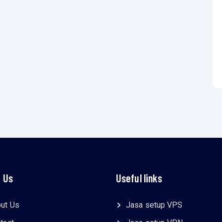
 Us
Useful links
ut Us
Jasa setup VPS