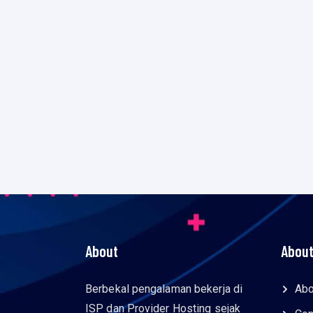
About
About
Berbekal pengalaman bekerja di
Abo
ISP dan Provider Hosting sejak