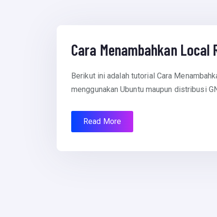
July 15, 2012
Cara Menambahkan Local R
Berikut ini adalah tutorial Cara Menambahk
menggunakan Ubuntu maupun distribusi GNU
Read More