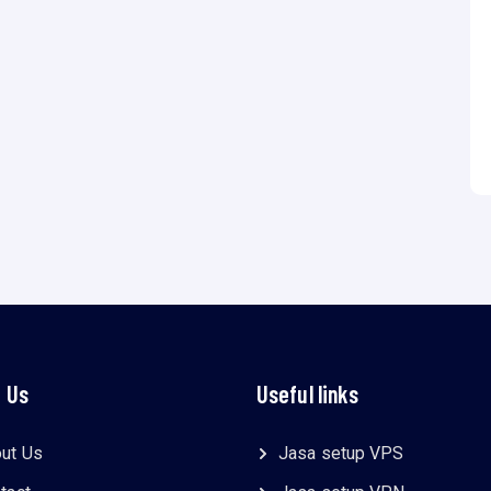
 Us
Useful links
ut Us
Jasa setup VPS