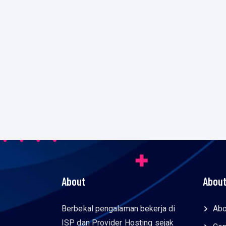
About
About
Berbekal pengalaman bekerja di
Abo
ISP dan Provider Hosting sejak