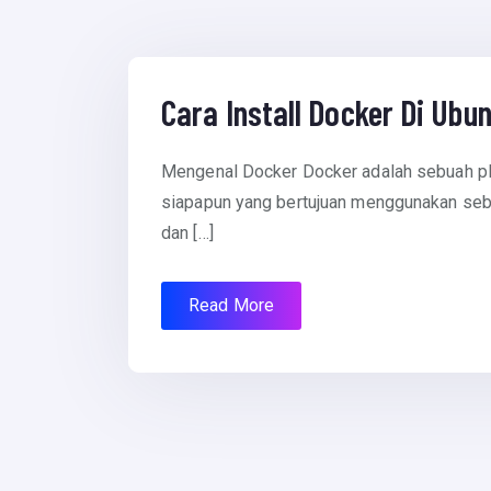
November 19, 2015
Cara Install Docker Di Ubu
Mengenal Docker Docker adalah sebuah pla
siapapun yang bertujuan menggunakan seb
dan […]
Read More