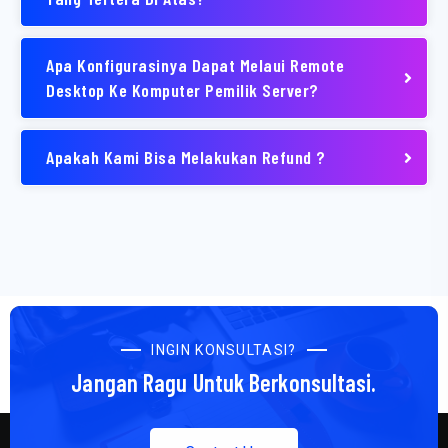
Apa Konfigurasinya Dapat Melaui Remote
Desktop Ke Komputer Pemilik Server?
Apakah Kami Bisa Melakukan Refund ?
INGIN KONSULTASI?
Jangan Ragu Untuk Berkonsultasi.