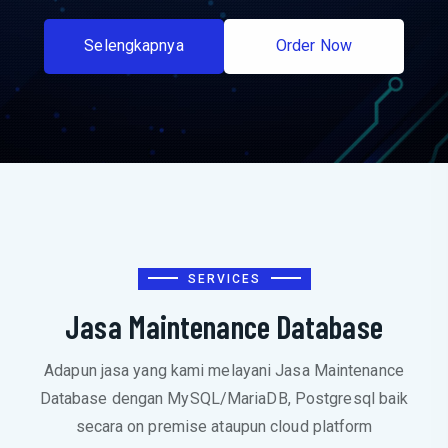
S
e
l
e
n
g
k
a
p
n
y
a
O
r
d
e
r
N
o
w
SERVICES
Jasa Maintenance Database
Adapun jasa yang kami melayani Jasa Maintenance
Database dengan MySQL/MariaDB, Postgresql baik
secara on premise ataupun cloud platform