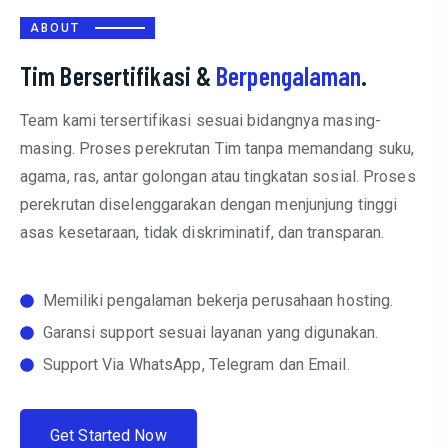
ABOUT
Tim Bersertifikasi &
Berpengalaman
.
Team kami tersertifikasi sesuai bidangnya masing-
masing. Proses perekrutan Tim tanpa memandang suku,
agama, ras, antar golongan atau tingkatan sosial. Proses
perekrutan diselenggarakan dengan menjunjung tinggi
asas kesetaraan, tidak diskriminatif, dan transparan.
Memiliki pengalaman bekerja perusahaan hosting.
Garansi support sesuai layanan yang digunakan.
Support Via WhatsApp, Telegram dan Email.
G
e
t
S
t
a
r
t
e
d
N
o
w