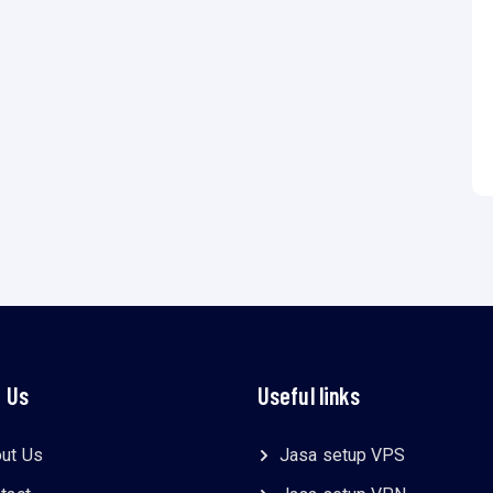
 Us
Useful links
ut Us
Jasa setup VPS