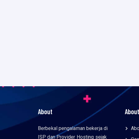
About
About
Berbekal pengalaman bekerja di
Abo
ISP dan Provider Hosting sejak