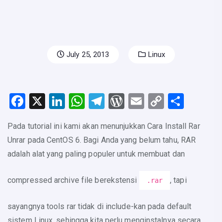
July 25, 2013
Linux
F
X
Li
W
T
W
E
C
S
a
n
h
el
or
m
o
h
Pada tutorial ini kami akan menunjukkan Cara Install Rar
c
k
at
e
d
ail
p
ar
Unrar pada CentOS 6. Bagi Anda yang belum tahu, RAR
e
e
s
gr
Pr
y
e
adalah alat yang paling populer untuk membuat dan
b
dI
A
a
e
Li
o
n
p
m
s
n
compressed archive file berekstensi
, tapi
.rar
o
p
s
k
sayangnya tools rar tidak di include-kan pada default
k
sistem Linux, sehingga kita perlu menginstalnya secara