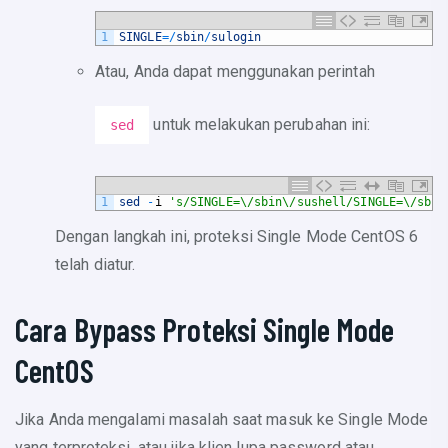
1
SINGLE
=
/
sbin
/
sulogin
Atau, Anda dapat menggunakan perintah
untuk melakukan perubahan ini:
sed
1
sed
-
i
's/SINGLE=\/sbin\/sushell/SINGLE=\/sbin
Dengan langkah ini, proteksi Single Mode CentOS 6
telah diatur.
Cara Bypass Proteksi Single Mode
CentOS
Jika Anda mengalami masalah saat masuk ke Single Mode
yang terproteksi, atau jika klien lupa password atau