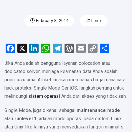
February 8, 2014
Linux
F
X
Li
W
T
W
E
C
S
a
n
h
el
or
m
o
h
Jika Anda adalah pengguna layanan colocation atau
c
k
at
e
d
ail
p
ar
dedicated server, menjaga keamanan data Anda adalah
e
e
s
gr
Pr
y
e
prioritas utama. Artikel ini akan membahas bagaimana cara
b
dI
A
a
e
Li
hack proteksi Single Mode CentOS, langkah penting untuk
o
n
p
m
s
n
melindungi
sistem operasi
Anda dari akses yang tidak sah.
o
p
s
k
Single Mode, juga dikenal sebagai
maintenance mode
k
atau
runlevel 1
, adalah mode operasi pada sistem Linux
atau Unix-like lainnya yang menyediakan fungsi minimalis.