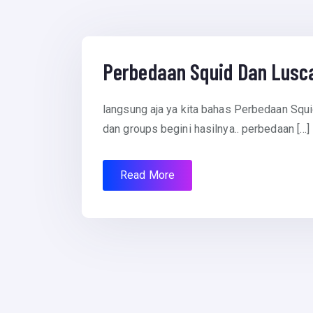
July 12, 2012
Perbedaan Squid Dan Lusc
langsung aja ya kita bahas Perbedaan Squid
dan groups begini hasilnya.. perbedaan […]
Read More