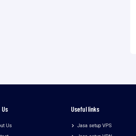
 Us
Useful links
ut Us
Jasa setup VPS