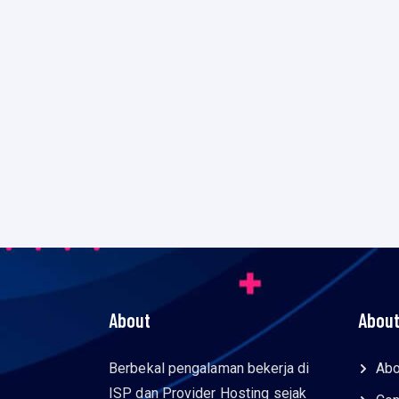
About
About
Berbekal pengalaman bekerja di
Abo
ISP dan Provider Hosting sejak