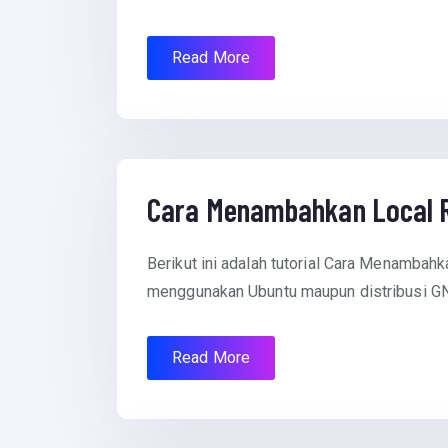
Read More
July 15, 2012
Cara Menambahkan Local R
Berikut ini adalah tutorial Cara Menambahk
menggunakan Ubuntu maupun distribusi GNU
Read More