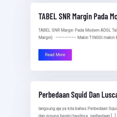
July 14, 2012
TABEL SNR Margin Pada M
TABEL SNR Margin Pada Modem ADSL Tabel
Margin) ——————- Makin TINGGI makin 
Read More
July 12, 2012
Perbedaan Squid Dan Lusc
langsung aja ya kita bahas Perbedaan Squid
dan groups begini hasilnya.. perbedaan […]