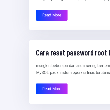
Read More
July 8, 2012
Cara reset password root
mungkin beberapa dari anda sering berte
MySQL pada sistem operasi linux terutama 
Read More