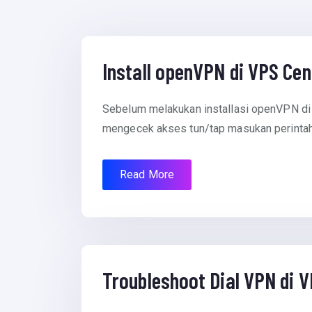
July 18, 2012
Install openVPN di VPS Cen
Sebelum melakukan installasi openVPN di 
mengecek akses tun/tap masukan perintah 
Read More
July 18, 2012
Troubleshoot Dial VPN di 